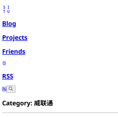
S
I
T
U
Blog
Projects
Friends
RSS
Category: 威联通